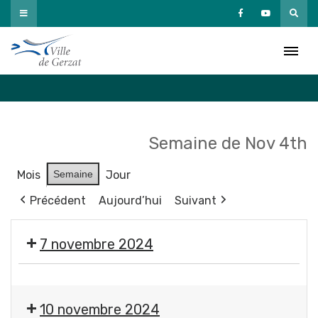
Passer
au
Agenda
contenu
Accueil
»
Agenda
Semaine de Nov 4th
Mois
Semaine
Jour
Précédent
Aujourd’hui
Suivant
7 novembre 2024
C.l'infobus
:
10 novembre 2024
le