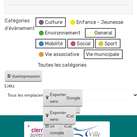
bus
COMPLET
itinérant
-
Catégories
du
Culture
Enfance - Jeunesse
Sortie
d’évènement
SMTC-
Environnement
General
hors
AC
les
Mobilité
Social
Sport
vient
murs
à
Vie associative
Vie municipale
à
vous
Toutes les catégories
l'expo
pour
Planète(s)
échanger
Vue
impression
Decouflé
sur
Lieu
du
vos
Créer
Exporter
CNCS
Google
déplacements
un
vers
Google
de
compte
Moulins
Exporter
iCal
Créer
vers
un
iCal
compte