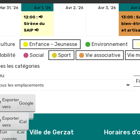
31
1
(1
2
3
Mar 31, '26
Avr 1, '26
Avr 2, '26
Avr 3, '26
Avr 4
mars
avril
évènement)
avril
avril
12:00 : 📢
13:00 : S
2026
2026
2026
2026
Sirène du
bien-êt
SAIP 📢
et artis
ulture
Enfance - Jeunesse
Environnement
obilité
Social
Sport
Vie associative
Vie m
es les catégories
eu
Fi
L
Créer
Exporter
Google
un
vers
Google
compte
Exporter
iCal
Créer
vers
Ville de Gerzat
Horaires d’
un
iCal
compte