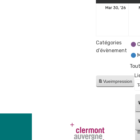
30
Mar 30, '26
mars
2026
Catégories
C
d’évènement
M
Tout
Li
Vue
impression