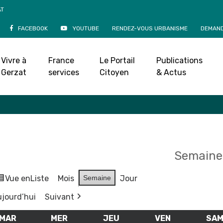
AT
FACEBOOK
YOUTUBE
RENDEZ-VOUS URBANISME
DEMAND
Agenda
Vivre à
France
Le Portail
Publications
Accueil
»
Agenda
Gerzat
services
Citoyen
& Actus
Semaine
Vue en
Liste
Mois
Semaine
Jour
jourd’hui
Suivant
MAR
MARDI
MER
MERCREDI
JEU
JEUDI
VEN
VENDREDI
SA