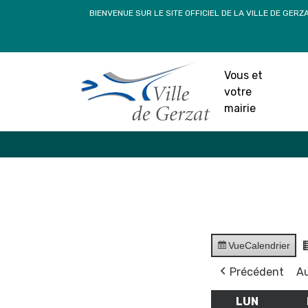
Passer
BIENVENUE SUR LE SITE OFFICIEL DE LA VILLE DE GERZ
au
contenu
Vous et
votre
mairie
Vue
Calendrier
Précédent
Au
LUN
LUNDI