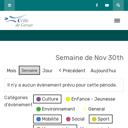
Passer
au
Agenda
contenu
Accueil
»
Agenda
Semaine de Nov 30th
Mois
Semaine
Jour
Précédent
Aujourd’hui
Il n’y a aucun évènement prévu pour cette période.
Catégories
Culture
Enfance - Jeunesse
d’évènement
Environnement
General
Mobilité
Social
Sport