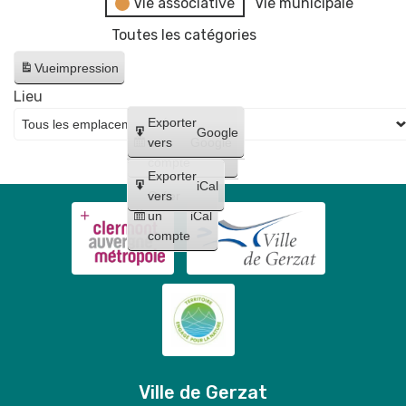
Vie associative
Vie municipale
Toutes les catégories
Vue
impression
Lieu
Créer
Exporter
Google
un
vers
Google
compte
Exporter
iCal
Créer
vers
un
iCal
compte
Ville de Gerzat