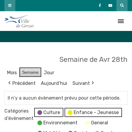
Passer
au
Agenda
contenu
Accueil
»
Agenda
Semaine de Avr 28th
Mois
Semaine
Jour
Précédent
Aujourd’hui
Suivant
Il n’y a aucun évènement prévu pour cette période.
Catégories
Culture
Enfance - Jeunesse
d’évènement
Environnement
General