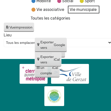
Mobilité
Social
Sport
Vie associative
Vie municipale
Toutes les catégories
Vue
impression
Lieu
Créer
Exporter
Google
un
vers
Google
compte
Exporter
iCal
Créer
vers
un
iCal
compte