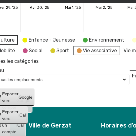
29
30
1
2
Avr 29, '25
Avr 30, '25
Mai 1, '25
Mai 2, '25
Mai 3
avril
avril
mai
mai
2025
2025
2025
2025
ulture
Enfance - Jeunesse
Environnement
obilité
Social
Sport
Vie associative
Vie m
es les catégories
eu
Fi
L
Créer
Exporter
Google
un
vers
Google
compte
Exporter
iCal
Créer
vers
Ville de Gerzat
Horaires d’
un
iCal
compte