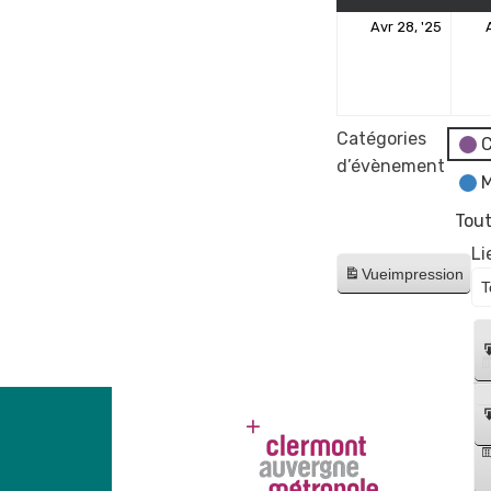
28
Avr 28, '25
avril
2025
Catégories
C
d’évènement
M
Tout
Li
Vue
impression