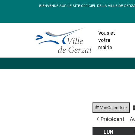
Passer
BIENVENUE SUR LE SITE OFFICIEL DE LA VILLE DE GERZ
au
contenu
Vous et
votre
mairie
Vue
Calendrier
Précédent
Au
LUN
LUNDI