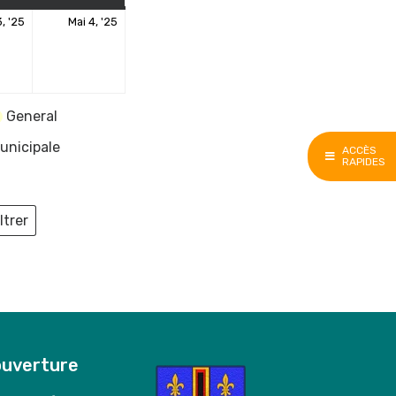
3
4
, '25
Mai 4, '25
mai
mai
2025
2025
General
unicipale
ACCÈS
RAPIDES
ltrer
ieux
ouverture