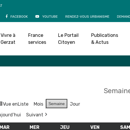
AT
FACEBOOK
YOUTUBE
RENDEZ-VOUS URBANISME
DEMAND
Agenda
Vivre à
France
Le Portail
Publications
Accueil
»
Agenda
Gerzat
services
Citoyen
& Actus
Semaine
Vue en
Liste
Mois
Semaine
Jour
jourd’hui
Suivant
MAR
MARDI
MER
MERCREDI
JEU
JEUDI
VEN
VENDREDI
SA