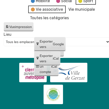
Mobilité
Social
Sport
Vie associative
Vie municipale
Toutes les catégories
Vue
impression
Lieu
Créer
Exporter
Google
un
vers
Google
compte
Exporter
iCal
Créer
vers
un
iCal
compte