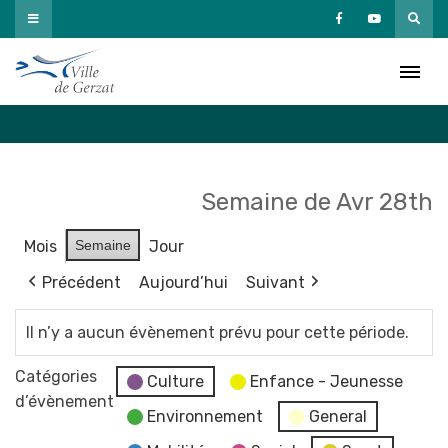
Passer
au
Agenda
contenu
Accueil
»
Agenda
Semaine de Avr 28th
Mois
Semaine
Jour
Précédent
Aujourd’hui
Suivant
Il n’y a aucun évènement prévu pour cette période.
Catégories
Culture
Enfance - Jeunesse
d’évènement
Environnement
General