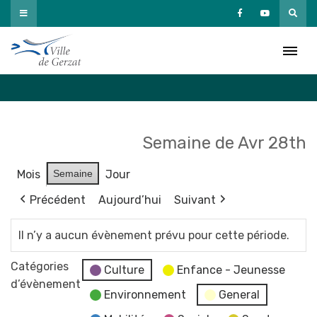
Passer
au
Agenda
contenu
Accueil
»
Agenda
Semaine de Avr 28th
Mois
Semaine
Jour
Précédent
Aujourd’hui
Suivant
Il n’y a aucun évènement prévu pour cette période.
Catégories
Culture
Enfance - Jeunesse
d’évènement
Environnement
General