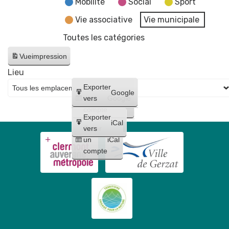
Mobilité
Social
Sport
Vie associative
Vie municipale
Toutes les catégories
Vue
impression
Lieu
Créer
Exporter
Google
un
vers
Google
compte
Exporter
iCal
Créer
vers
un
iCal
compte