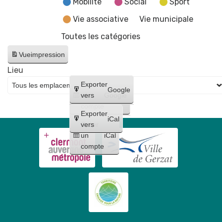
Mobilité
Social
Sport
Vie associative
Vie municipale
Toutes les catégories
Vue
impression
Lieu
Créer
Exporter
Google
un
vers
Google
compte
Exporter
iCal
Créer
vers
un
iCal
compte