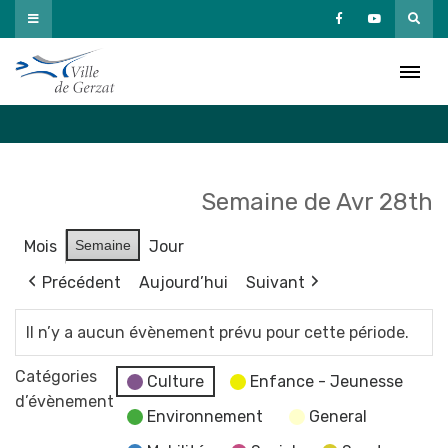
Passer
au
Agenda
contenu
Accueil
»
Agenda
Semaine de Avr 28th
Mois
Semaine
Jour
Précédent
Aujourd’hui
Suivant
Il n’y a aucun évènement prévu pour cette période.
Catégories
Culture
Enfance - Jeunesse
d’évènement
Environnement
General