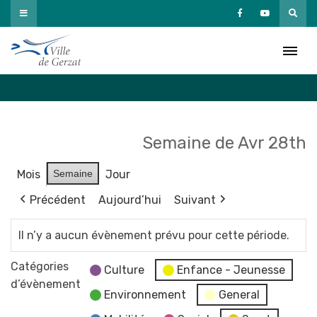
Passer
au
Agenda
contenu
Accueil
»
Agenda
Semaine de Avr 28th
Mois
Semaine
Jour
Précédent
Aujourd’hui
Suivant
Il n’y a aucun évènement prévu pour cette période.
Catégories
Culture
Enfance - Jeunesse
d’évènement
Environnement
General