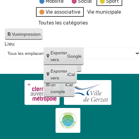
Mobilité
Social
Sport
Vie associative
Vie municipale
Toutes les catégories
Vue
impression
Lieu
Créer
Exporter
Google
un
vers
Google
compte
Exporter
iCal
Créer
vers
un
iCal
compte