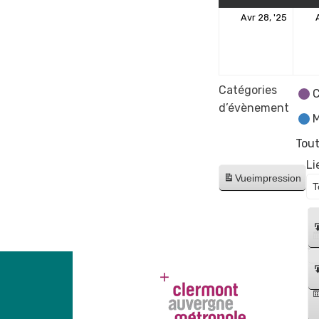
28
Avr 28, '25
avril
2025
Catégories
C
d’évènement
M
Tout
Li
Vue
impression