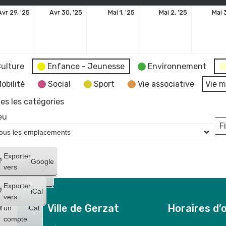
29
30
1
2
Avr 29, '25
Avr 30, '25
Mai 1, '25
Mai 2, '25
Mai 3
avril
avril
mai
mai
2025
2025
2025
2025
ulture
Enfance - Jeunesse
Environnement
obilité
Social
Sport
Vie associative
Vie m
es les catégories
eu
Fi
L
Créer
Exporter
Google
un
vers
Google
compte
Exporter
iCal
Créer
vers
Ville de Gerzat
Horaires d’
un
iCal
compte