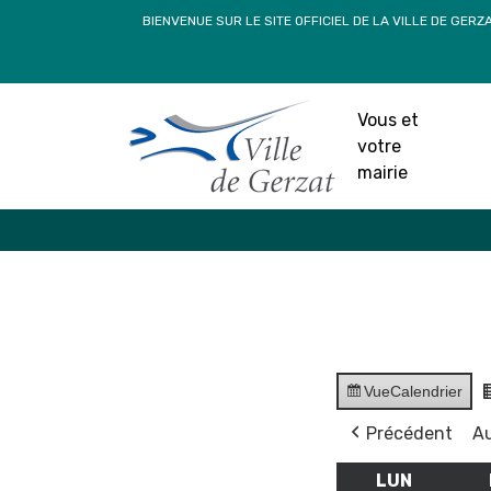
Passer
BIENVENUE SUR LE SITE OFFICIEL DE LA VILLE DE GERZ
au
contenu
Vous et
votre
mairie
Vue
Calendrier
Précédent
Au
LUN
LUNDI