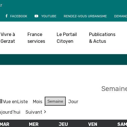
AT
FACEBOOK
YOUTUBE
RENDEZ-VOUS URBANISME
DEMAND
Agenda
Vivre à
France
Le Portail
Publications
Accueil
»
Agenda
Gerzat
services
Citoyen
& Actus
Semaine
Vue en
Liste
Mois
Semaine
Jour
jourd’hui
Suivant
MAR
MARDI
MER
MERCREDI
JEU
JEUDI
VEN
VENDREDI
SA