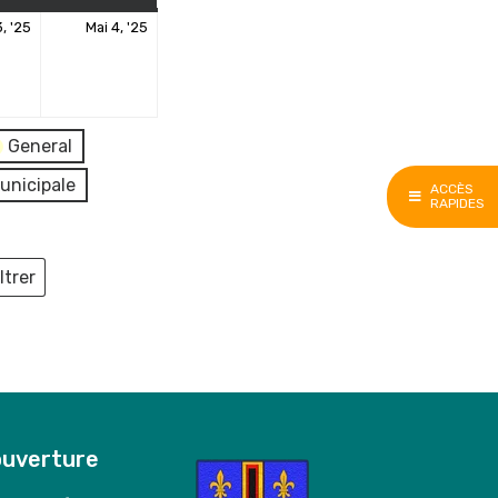
3
4
, '25
Mai 4, '25
mai
mai
2025
2025
General
unicipale
ACCÈS
RAPIDES
ltrer
ieux
ouverture