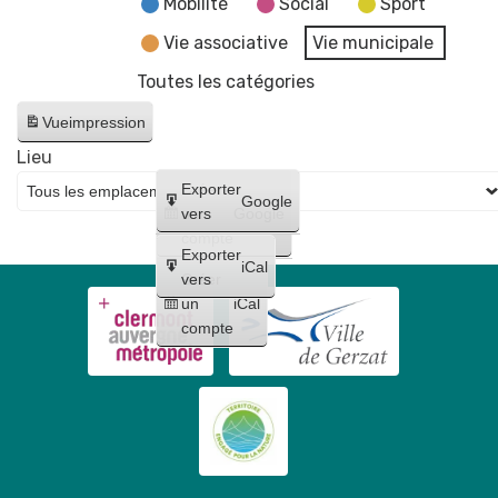
Mobilité
Social
Sport
Vie associative
Vie municipale
Toutes les catégories
Vue
impression
Lieu
Créer
Exporter
Google
un
vers
Google
compte
Exporter
iCal
Créer
vers
un
iCal
compte