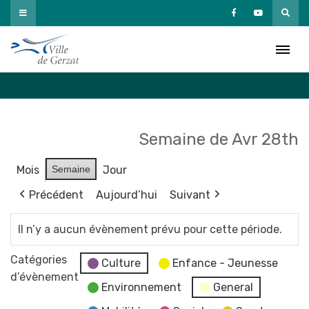
Passer
au
Agenda
contenu
Accueil
»
Agenda
Semaine de Avr 28th
Mois
Semaine
Jour
Précédent
Aujourd’hui
Suivant
Il n’y a aucun évènement prévu pour cette période.
Catégories
Culture
Enfance - Jeunesse
d’évènement
Environnement
General