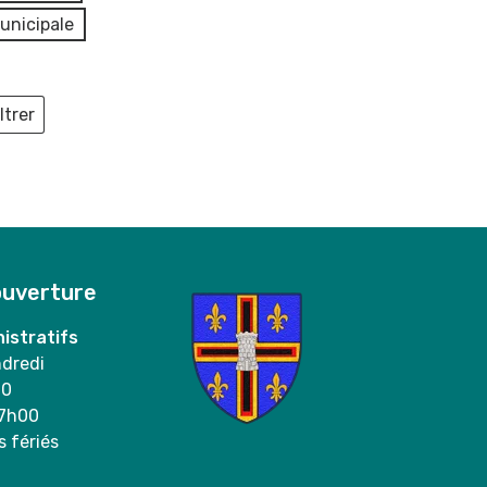
unicipale
ltrer
ieux
ouverture
istratifs
ndredi
00
17h00
s fériés