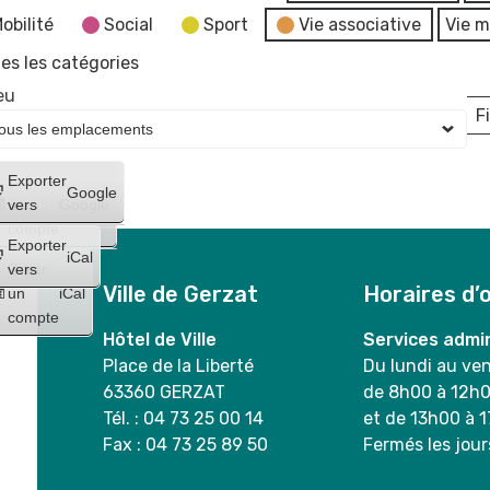
obilité
Social
Sport
Vie associative
Vie m
es les catégories
eu
Fi
L
Créer
Exporter
Google
un
vers
Google
compte
Exporter
iCal
Créer
vers
Ville de Gerzat
Horaires d’
un
iCal
compte
Hôtel de Ville
Services admin
Place de la Liberté
Du lundi au ve
63360 GERZAT
de 8h00 à 12h
Tél. : 04 73 25 00 14
et de 13h00 à 
Fax : 04 73 25 89 50
Fermés les jour