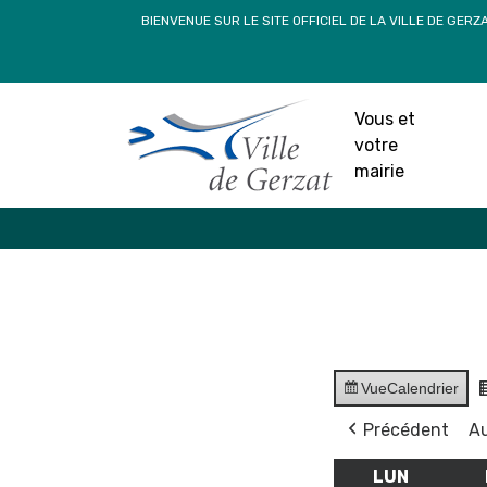
Passer
BIENVENUE SUR LE SITE OFFICIEL DE LA VILLE DE GERZ
au
contenu
Vous et
votre
mairie
Vue
Calendrier
Précédent
Au
LUN
LUNDI