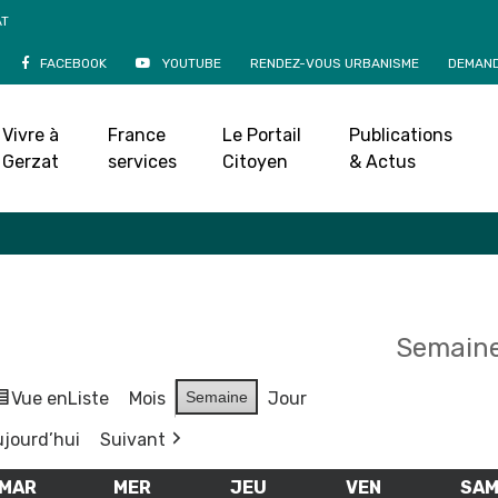
AT
FACEBOOK
YOUTUBE
RENDEZ-VOUS URBANISME
DEMAND
Agenda
Vivre à
France
Le Portail
Publications
Accueil
»
Agenda
Gerzat
services
Citoyen
& Actus
Semaine
Vue en
Liste
Mois
Semaine
Jour
jourd’hui
Suivant
MAR
MARDI
MER
MERCREDI
JEU
JEUDI
VEN
VENDREDI
SA