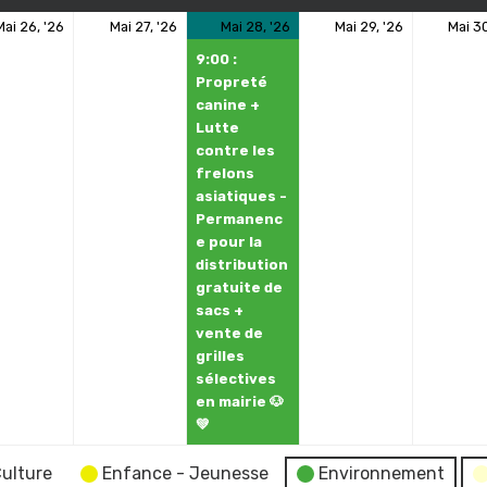
26
27
28
(1
29
Mai 26, '26
Mai 27, '26
Mai 28, '26
Mai 29, '26
Mai 30
ement)
mai
mai
mai
évènement)
mai
9:00 :
2026
2026
2026
2026
Propreté
canine +
Lutte
contre les
frelons
asiatiques -
Permanenc
e pour la
distribution
gratuite de
sacs +
vente de
grilles
sélectives
en mairie 🐶
💚
ulture
Enfance - Jeunesse
Environnement