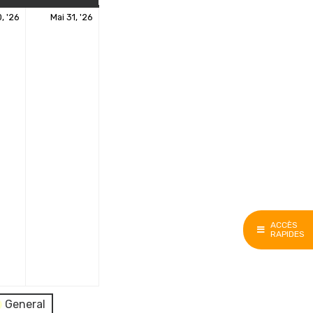
30
31
, '26
Mai 31, '26
mai
mai
2026
2026
ACCÈS
RAPIDES
General