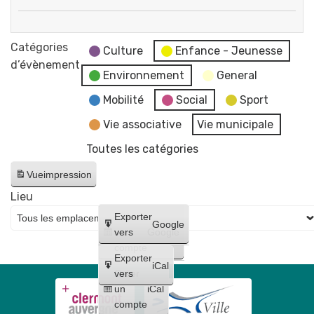
Conseil
Fermeture
municipal
des
Catégories
Culture
Enfance - Jeunesse
services
d’évènement
Environnement
General
de
la
Mobilité
Social
Sport
mairie
Vie associative
Vie municipale
et
Toutes les catégories
du
CCAS
Vue
impression
Lieu
Créer
Exporter
Google
un
vers
Google
compte
Exporter
iCal
Créer
vers
un
iCal
compte