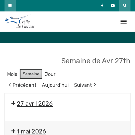
Passer
au
Agenda
contenu
Accueil
»
Agenda
Semaine de Avr 27th
Mois
Semaine
Jour
Précédent
Aujourd’hui
Suivant
27 avril 2026
Réunion
publique
1 mai 2026
du