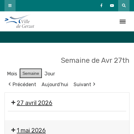
Passer
au
Agenda
contenu
Accueil
»
Agenda
Semaine de Avr 27th
Mois
Semaine
Jour
Précédent
Aujourd’hui
Suivant
27 avril 2026
Réunion
publique
1 mai 2026
du