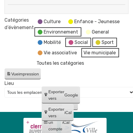
Conseil
Fermeture
municipal
des
Catégories
Culture
Enfance - Jeunesse
services
d’évènement
Environnement
General
de
la
Mobilité
Social
Sport
mairie
Vie associative
Vie municipale
et
Toutes les catégories
du
CCAS
Vue
impression
Lieu
Créer
Exporter
Google
un
vers
Google
compte
Exporter
iCal
Créer
vers
un
iCal
compte