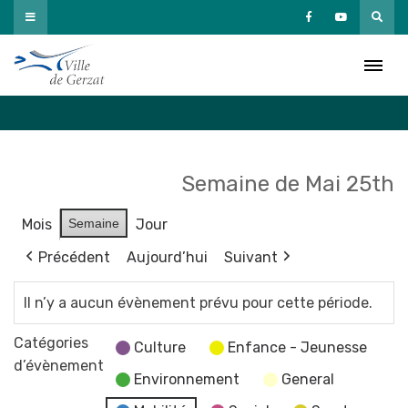
Passer
au
Agenda
contenu
Accueil
»
Agenda
Semaine de Mai 25th
Mois
Semaine
Jour
Précédent
Aujourd’hui
Suivant
Il n’y a aucun évènement prévu pour cette période.
Catégories
Culture
Enfance - Jeunesse
d’évènement
Environnement
General