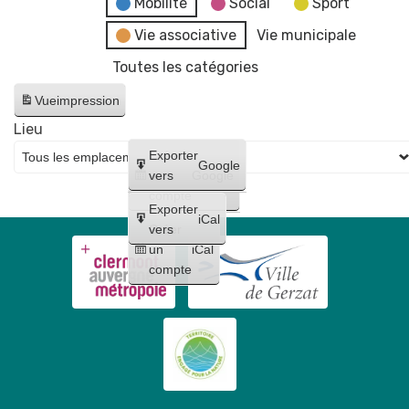
Mobilité
Social
Sport
Vie associative
Vie municipale
Toutes les catégories
Vue
impression
Lieu
Créer
Exporter
Google
un
vers
Google
compte
Exporter
iCal
Créer
vers
un
iCal
compte