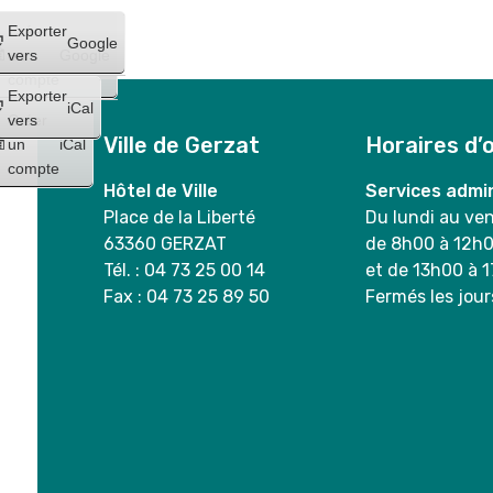
Créer
Exporter
Google
un
vers
Google
compte
Exporter
iCal
Créer
vers
Ville de Gerzat
Horaires d’
un
iCal
compte
Hôtel de Ville
Services admin
Place de la Liberté
Du lundi au ve
63360 GERZAT
de 8h00 à 12h
Tél. : 04 73 25 00 14
et de 13h00 à 
Fax : 04 73 25 89 50
Fermés les jour