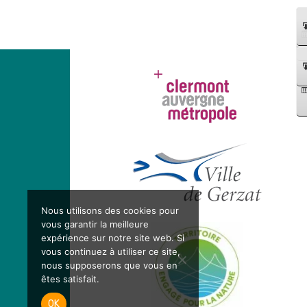
Artiste
distribution
dessinatrice
gratuite
de
sacs
+
vente
de
grilles
sélectives
en
mairie
🐶
Nous utilisons des cookies pour
💚
vous garantir la meilleure
expérience sur notre site web. Si
vous continuez à utiliser ce site,
nous supposerons que vous en
êtes satisfait.
OK