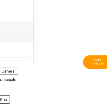
ACCÈS
RAPIDES
General
unicipale
ltrer
ieux