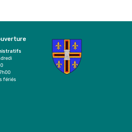
ouverture
istratifs
ndredi
00
17h00
s fériés