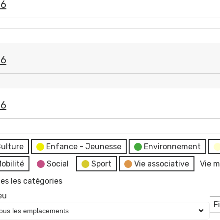
26
26
26
ulture
Enfance - Jeunesse
Environnement
obilité
Social
Sport
Vie associative
Vie m
es les catégories
eu
Fi
L