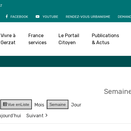
AT
FACEBOOK
YOUTUBE
RENDEZ-VOUS URBANISME
DEMAND
Agenda
Vivre à
France
Le Portail
Publications
Accueil
»
Agenda
Gerzat
services
Citoyen
& Actus
Semaine
Vue en
Liste
Mois
Semaine
Jour
jourd’hui
Suivant