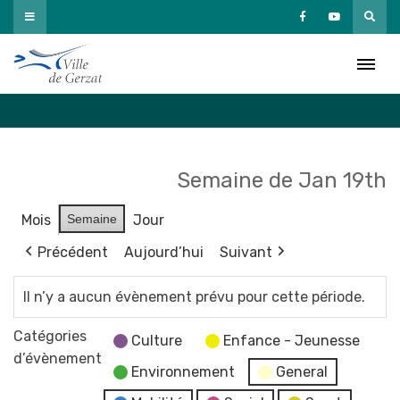
Passer
au
Agenda
contenu
Accueil
»
Agenda
Semaine de Jan 19th
Mois
Semaine
Jour
Précédent
Aujourd’hui
Suivant
Il n’y a aucun évènement prévu pour cette période.
Catégories
Culture
Enfance - Jeunesse
d’évènement
Environnement
General