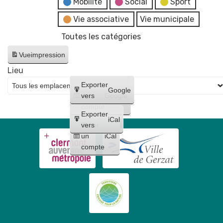
Mobilité
Social
Sport
Vie associative
Vie municipale
Toutes les catégories
Vue
impression
Lieu
Créer
Exporter
Google
un
vers
Google
compte
Exporter
iCal
Créer
vers
un
iCal
compte