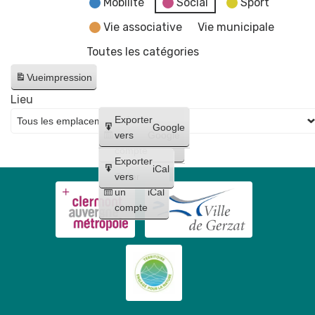
Mobilité
Social
Sport
Vie associative
Vie municipale
Toutes les catégories
Vue
impression
Lieu
Créer
Exporter
Google
un
vers
Google
compte
Exporter
iCal
Créer
vers
un
iCal
compte