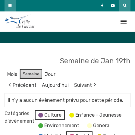
Passer
au
Agenda
contenu
Accueil
»
Agenda
Semaine de Jan 19th
Mois
Semaine
Jour
Précédent
Aujourd’hui
Suivant
Il n’y a aucun évènement prévu pour cette période.
Catégories
Culture
Enfance - Jeunesse
d’évènement
Environnement
General