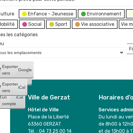
ulture
Enfance - Jeunesse
Environnement
obilité
Social
Sport
Vie associative
Vie m
es les catégories
eu
Fi
L
Créer
Exporter
Google
un
vers
Google
compte
Exporter
iCal
Créer
vers
Ville de Gerzat
Horaires d’
un
iCal
compte
Hôtel de Ville
Services admin
Place de la Liberté
Du lundi au ve
63360 GERZAT
de 8h00 à 12h
Tél. : 04 73 25 00 14
et de 13h00 à 