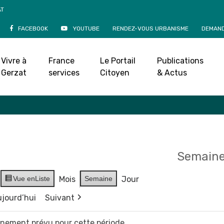
AT
FACEBOOK
YOUTUBE
RENDEZ-VOUS URBANISME
DEMAND
Agenda
Vivre à
France
Le Portail
Publications
Accueil
»
Agenda
Gerzat
services
Citoyen
& Actus
Semaine
Vue en
Liste
Mois
Semaine
Jour
jourd’hui
Suivant
vènement prévu pour cette période.