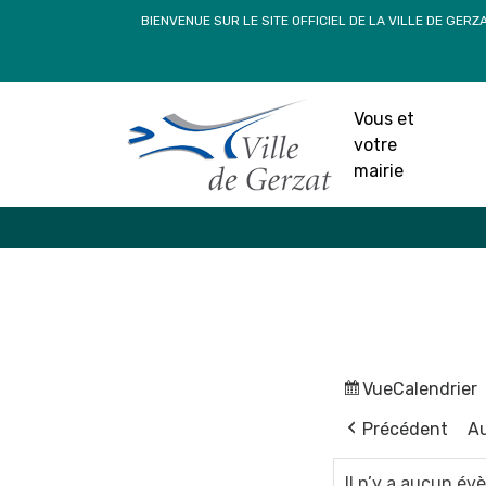
Passer
BIENVENUE SUR LE SITE OFFICIEL DE LA VILLE DE GERZ
au
contenu
Vous et
votre
mairie
Vue
Calendrier
Précédent
Au
Il n’y a aucun é