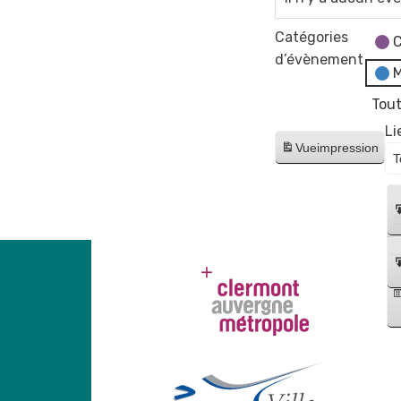
Catégories
C
d’évènement
M
Tout
Li
Vue
impression