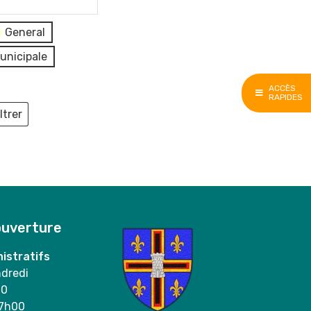
General
unicipale
ACCÈS
RAPIDES
ltrer
ieux
ouverture
istratifs
ndredi
00
17h00