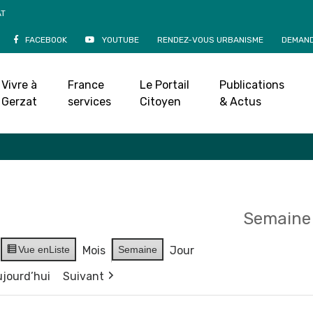
AT
FACEBOOK
YOUTUBE
RENDEZ-VOUS URBANISME
DEMAND
Agenda
Vivre à
France
Le Portail
Publications
Accueil
»
Agenda
Gerzat
services
Citoyen
& Actus
Semaine 
Vue en
Liste
Mois
Semaine
Jour
jourd’hui
Suivant