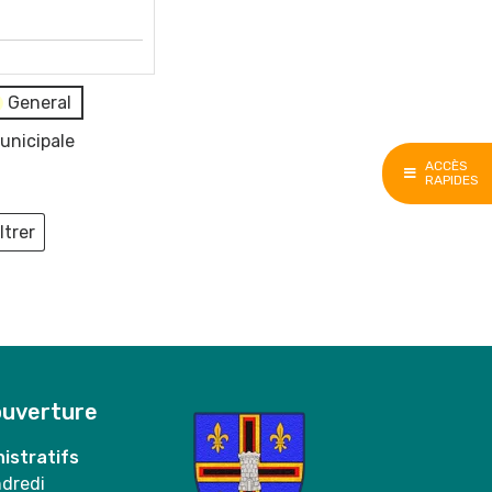
General
unicipale
ACCÈS
RAPIDES
ltrer
ieux
ouverture
istratifs
ndredi