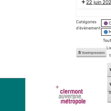
22 juin 20
🕺
🎶
Catégories
C
Gala
d’évènement
M
AL
Danse
Tout
Gerzat
Li
Vue
impression