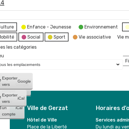
24
ulture
Enfance - Jeunesse
Environnement
obilité
Social
Sport
Vie associative
Vie m
es les catégories
eu
Fi
L
Créer
Exporter
Google
un
vers
Google
compte
Exporter
iCal
Créer
vers
Ville de Gerzat
Horaires d’
un
iCal
compte
Hôtel de Ville
Services admin
Place de la Liberté
Du lundi au ve