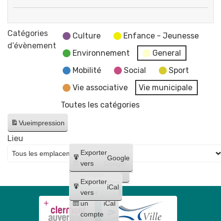
80
Atelier
ans
rencontre
Catégories
de
Culture
Enfance - Jeunesse
"Partir
d’évènement
la
Environnement
General
en
rafle
livre"
Mobilité
Social
Sport
du
Véronique
21
Vie associative
Vie municipale
Vernette
juin
Toutes les catégories
📚
1944
et
Vue
impression
de
Lieu
la
Créer
Exporter
Google
journée
un
vers
Google
de
compte
Exporter
la
iCal
Créer
vers
déportation
un
iCal
compte