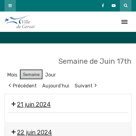
Passer
au
Agenda
contenu
Accueil
»
Agenda
Semaine de Juin 17th
Mois
Semaine
Jour
Précédent
Aujourd’hui
Suivant
21 juin 2024
🇫🇷
Commémoration
22 juin 2024
des