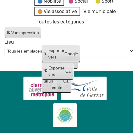
Mobilité
Social
Sport
Vie associative
Vie municipale
Toutes les catégories
Vue
impression
Lieu
Créer
Exporter
Google
un
vers
Google
compte
Exporter
iCal
Créer
vers
un
iCal
compte