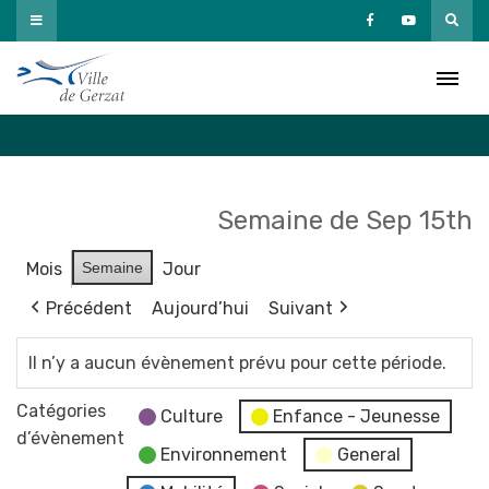
Passer
au
Agenda
contenu
Accueil
»
Agenda
Semaine de Sep 15th
Mois
Semaine
Jour
Précédent
Aujourd’hui
Suivant
Il n’y a aucun évènement prévu pour cette période.
Catégories
Culture
Enfance - Jeunesse
d’évènement
Environnement
General