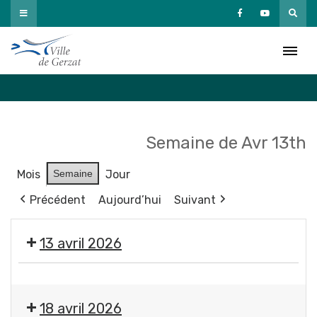
Passer
au
Agenda
contenu
Accueil
»
Agenda
Semaine de Avr 13th
Mois
Semaine
Jour
Précédent
Aujourd’hui
Suivant
13 avril 2026
Exposition
"
18 avril 2026
Éclosions