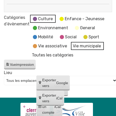
"
Atelier
par
"
Catégories
Flo-
Culture
Enfance - Jeunesse
Dessine
d’évènement
M
Environnement
General
des
-
anmaux
Mobilité
Social
Sport
Artiste
au
dessinatrice
Vie associative
Vie municipale
stylo
Toutes les catégories
!
"
Vue
impression
Lieu
Créer
Exporter
Google
un
vers
Google
compte
Exporter
iCal
Créer
vers
un
iCal
compte