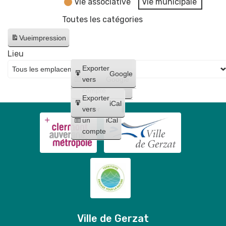
Vie associative
Vie municipale
Toutes les catégories
Vue
impression
Lieu
Créer
Exporter
Google
un
vers
Google
compte
Exporter
iCal
Créer
vers
un
iCal
compte
Ville de Gerzat