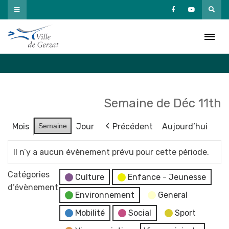
Passer
au
Agenda
contenu
Accueil
»
Agenda
Semaine de Déc 11th
Mois
Semaine
Jour
Précédent
Aujourd’hui
Il n’y a aucun évènement prévu pour cette période.
Catégories
Culture
Enfance - Jeunesse
d’évènement
Environnement
General
Mobilité
Social
Sport