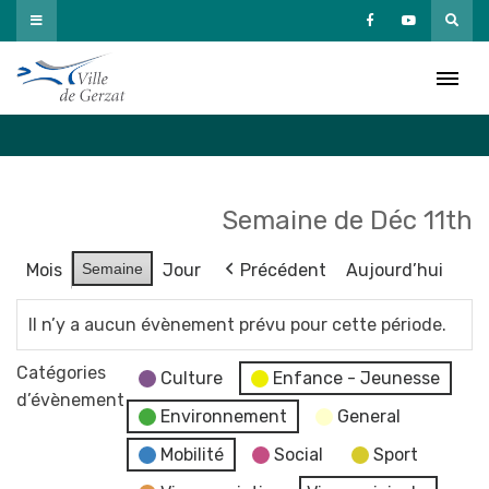
Passer
au
Agenda
contenu
Accueil
»
Agenda
Semaine de Déc 11th
Mois
Semaine
Jour
Précédent
Aujourd’hui
Il n’y a aucun évènement prévu pour cette période.
Catégories
Culture
Enfance - Jeunesse
d’évènement
Environnement
General
Mobilité
Social
Sport