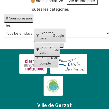
Vie associative
Vie municipale
Toutes les catégories
Vue
impression
Lieu
Créer
Exporter
Google
un
vers
Google
compte
Exporter
iCal
Créer
vers
un
iCal
compte
Ville de Gerzat