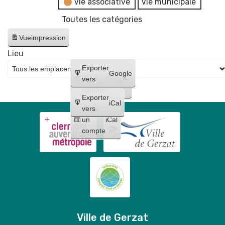
Vie associative
Vie municipale
Toutes les catégories
Vue
impression
Lieu
Créer
Exporter
Google
un
vers
Google
compte
Exporter
iCal
Créer
vers
un
iCal
compte
Ville de Gerzat