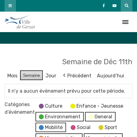
Passer
au
Agenda
contenu
Accueil
»
Agenda
Semaine de Déc 11th
Mois
Semaine
Jour
Précédent
Aujourd’hui
Il n’y a aucun évènement prévu pour cette période.
Catégories
Culture
Enfance - Jeunesse
d’évènement
Environnement
General
Mobilité
Social
Sport