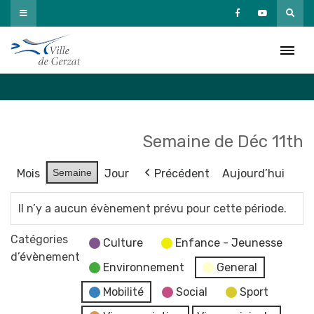
Passer
au
Agenda
contenu
Accueil
»
Agenda
Semaine de Déc 11th
Mois
Semaine
Jour
Précédent
Aujourd’hui
Il n’y a aucun évènement prévu pour cette période.
Catégories
Culture
Enfance - Jeunesse
d’évènement
Environnement
General
Mobilité
Social
Sport