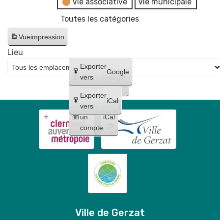
Vie associative
Vie municipale
Toutes les catégories
Vue
impression
Lieu
Créer
Exporter
Google
un
vers
Google
compte
Exporter
iCal
Créer
vers
un
iCal
compte
Ville de Gerzat