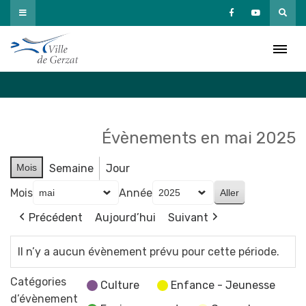
Passer
au
Agenda
contenu
Accueil
»
Agenda
Évènements en mai 2025
Mois
Semaine
Jour
Mois
Année
Précédent
Aujourd’hui
Suivant
Il n’y a aucun évènement prévu pour cette période.
Catégories
Culture
Enfance - Jeunesse
d’évènement