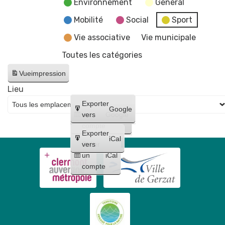
Environnement
General
Mobilité
Social
Sport
Vie associative
Vie municipale
Toutes les catégories
Vue
impression
Lieu
Créer
Exporter
Google
un
vers
Google
compte
Exporter
iCal
Créer
vers
un
iCal
compte