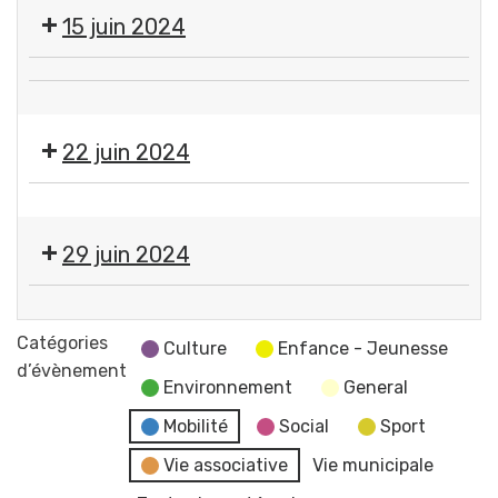
vide-
15 juin 2024
dressing
Fête
💃
des
🕺
Papillons
22 juin 2024
Bal
Gerzat
du
Commerce
🕺
Lion
et
🎶
-
Artisanat
29 juin 2024
Gala
Bal
AL
trad'
Étoile
Danse
familial
Sportive
Catégories
Gerzat
Culture
Enfance - Jeunesse
Gerzatoise
d’évènement
Environnement
General
-
Fête
Mobilité
Social
Sport
de
Vie associative
Vie municipale
fin