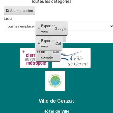
Toutes les catégories
d'année
🤸
Vue
impression
Lieu
Créer
Exporter
Google
un
vers
Google
compte
Exporter
iCal
Créer
vers
un
iCal
compte
Ville de Gerzat
Hôtel de Ville