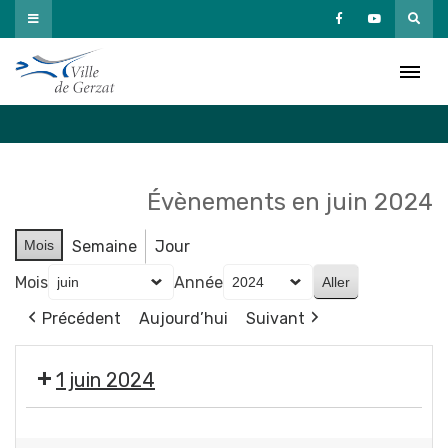
Passer
au
Agenda
contenu
Accueil
»
Agenda
Évènements en juin 2024
Mois
Semaine
Jour
Mois
Année
Précédent
Aujourd’hui
Suivant
1 juin 2024
Éco