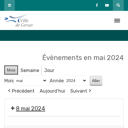
Passer
au
Agenda
contenu
Accueil
»
Agenda
Évènements en mai 2024
Mois
Semaine
Jour
Mois
Année
Précédent
Aujourd’hui
Suivant
8 mai 2024
❌