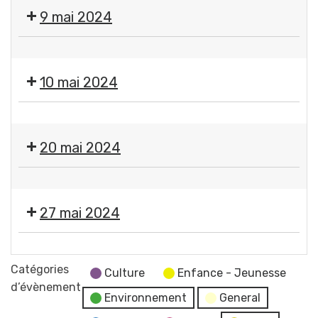
Fermeture
9 mai 2024
des
services
❌
municipaux
Fermeture
10 mai 2024
des
services
❌
municipaux
Fermeture
20 mai 2024
des
services
❌
municipaux
Fermeture
27 mai 2024
des
services
Moment
municipaux
France
Catégories
Culture
Enfance - Jeunesse
Services
d’évènement
Environnement
General
"Les