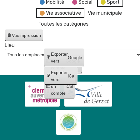
fake
Mobilité
Social
Sport
news"
Vie associative
Vie municipale
Toutes les catégories
Vue
impression
Lieu
Créer
Exporter
Google
un
vers
Google
compte
Exporter
iCal
Créer
vers
un
iCal
compte