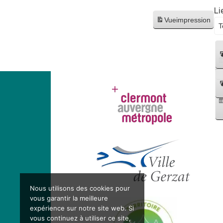
et
Li
de
Vue
impression
la
journée
de
la
déportation
Nous utilisons des cookies pour
vous garantir la meilleure
expérience sur notre site web. Si
vous continuez à utiliser ce site,