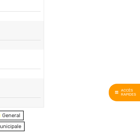
ACCÈS
RAPIDES
General
unicipale