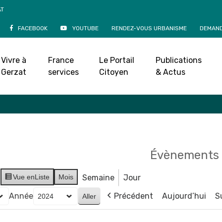
AT
FACEBOOK
YOUTUBE
RENDEZ-VOUS URBANISME
DEMAND
Agenda
Vivre à
France
Le Portail
Publications
Accueil
»
Agenda
Gerzat
services
Citoyen
& Actus
Évènements 
Vue en
Liste
Mois
Semaine
Jour
Année
Précédent
Aujourd’hui
S