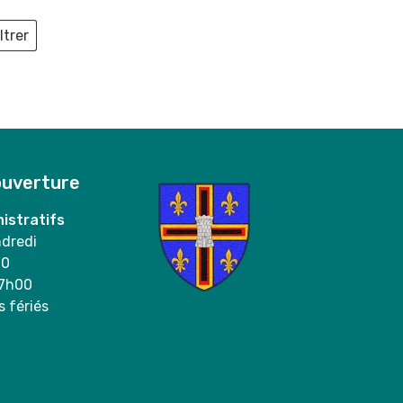
ltrer
ieux
ouverture
istratifs
ndredi
00
17h00
s fériés