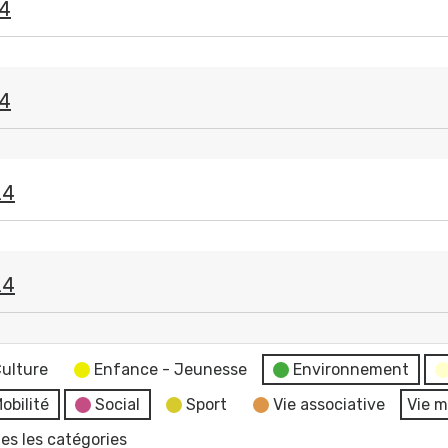
24
24
n
24
24
ulture
Enfance - Jeunesse
Environnement
obilité
Social
Sport
Vie associative
Vie m
es les catégories