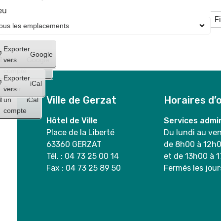
eu
Fi
L
Créer
Exporter
Google
un
vers
Google
compte
Exporter
iCal
Créer
vers
Ville de Gerzat
Horaires d’
un
iCal
compte
Hôtel de Ville
Services admin
Place de la Liberté
Du lundi au ve
63360 GERZAT
de 8h00 à 12h
Tél. : 04 73 25 00 14
et de 13h00 à 
Fax : 04 73 25 89 50
Fermés les jour