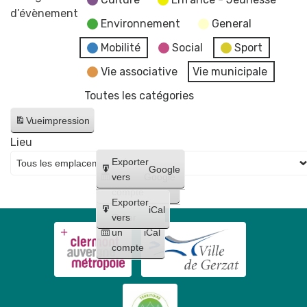
"Partir
d’évènement
la
Environnement
General
en
rafle
livre"
Mobilité
Social
Sport
du
Véronique
21
Vie associative
Vie municipale
Vernette
juin
Toutes les catégories
📚
1944
et
Vue
impression
de
Lieu
la
Créer
Exporter
Google
journée
un
vers
Google
de
compte
Exporter
la
iCal
Créer
vers
déportation
un
iCal
compte