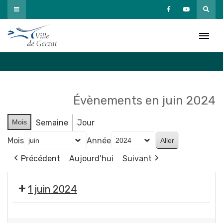
Passer
au
Agenda
contenu
Accueil
»
Agenda
Évènements en juin 2024
Mois
Semaine
Jour
Mois
Année
Précédent
Aujourd’hui
Suivant
1 juin 2024
🚵