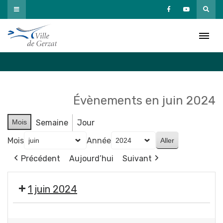
Passer
au
Agenda
contenu
Accueil
»
Agenda
Évènements en juin 2024
Mois
Semaine
Jour
Mois
Année
Précédent
Aujourd’hui
Suivant
1 juin 2024
🚵