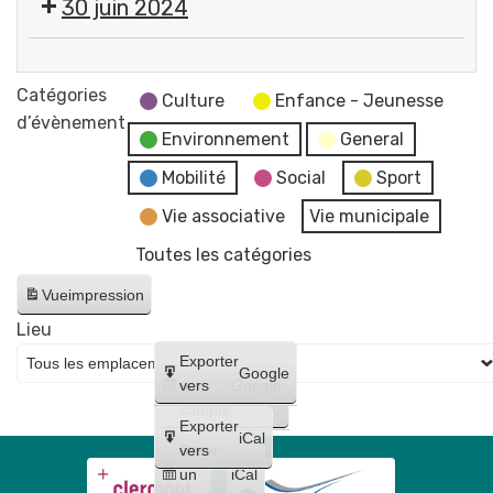
30 juin 2024
"Partir
la
en
rafle
🗳
livre"
du
Élections
Catégories
Véronique
Culture
Enfance - Jeunesse
21
législatives
d’évènement
Vernette
juin
Environnement
General
(1er
📚
1944
tour)
Mobilité
Social
Sport
et
Vie associative
Vie municipale
de
la
Toutes les catégories
journée
Vue
impression
de
la
Lieu
déportation
Créer
Exporter
Google
un
vers
Google
compte
Exporter
iCal
Créer
vers
un
iCal