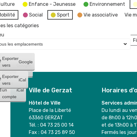
ulture
Enfance - Jeunesse
Environnement
obilité
Social
Sport
Vie associative
Vie m
es les catégories
eu
Fi
L
Créer
Exporter
Google
un
vers
Google
compte
Exporter
iCal
Créer
vers
Ville de Gerzat
Horaires d’
un
iCal
compte
Hôtel de Ville
Services admin
Place de la Liberté
Du lundi au ve
63360 GERZAT
de 8h00 à 12h
Tél. : 04 73 25 00 14
et de 13h00 à 
Fax : 04 73 25 89 50
Fermés les jour