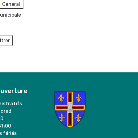
General
unicipale
ltrer
ieux
ouverture
istratifs
ndredi
00
17h00
s fériés