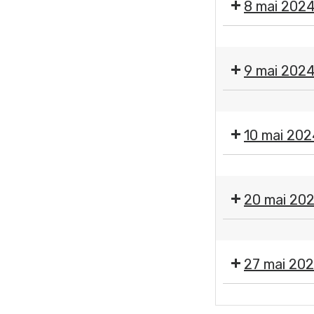
8 mai 202
❌
Fermeture
9 mai 202
des
services
❌
municipaux
Fermeture
10 mai 202
des
services
❌
municipaux
Fermeture
20 mai 20
des
services
❌
municipaux
Fermeture
27 mai 20
des
services
Moment
municipaux