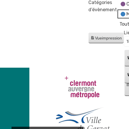
France
Catégories
C
Services
d’évènement
M
"Les
fake
Tout
news"
Li
Vue
impression