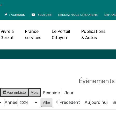
AT
FACEBOOK
YOUTUBE
RENDEZ-VOUS URBANISME
DEMAND
Agenda
Vivre à
France
Le Portail
Publications
Accueil
»
Agenda
Gerzat
services
Citoyen
& Actus
Évènements 
Vue en
Liste
Mois
Semaine
Jour
Année
Précédent
Aujourd’hui
S