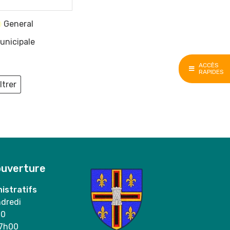
General
unicipale
ACCÈS
RAPIDES
ltrer
ieux
ouverture
istratifs
ndredi
00
17h00