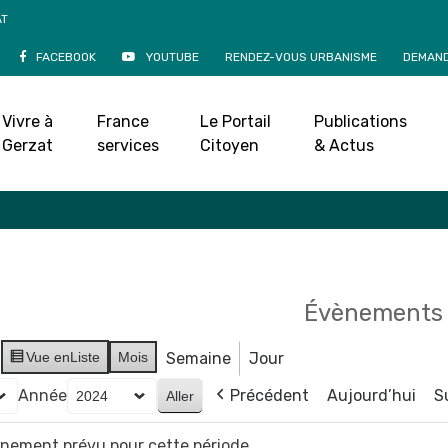
AT
FACEBOOK
YOUTUBE
RENDEZ-VOUS URBANISME
DEMAND
Agenda
Vivre à
France
Le Portail
Publications
Accueil
»
Agenda
Gerzat
services
Citoyen
& Actus
Évènements 
Vue en
Liste
Mois
Semaine
Jour
Année
Précédent
Aujourd’hui
S
vènement prévu pour cette période.