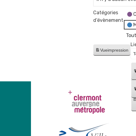
Catégories
C
d’évènement
M
Tout
Li
Vue
impression