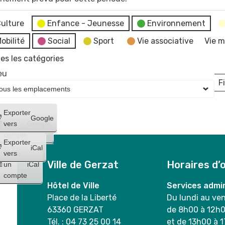
ulture
Enfance - Jeunesse
Environnement
obilité
Social
Sport
Vie associative
Vie m
es les catégories
eu
Fi
L
Créer
Exporter
Google
un
vers
Google
compte
Exporter
iCal
Créer
vers
Ville de Gerzat
Horaires d’
un
iCal
compte
Hôtel de Ville
Services admin
Place de la Liberté
Du lundi au ve
63360 GERZAT
de 8h00 à 12h
Tél. : 04 73 25 00 14
et de 13h00 à 