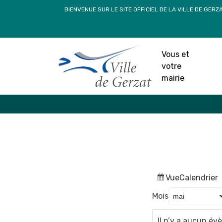
Passer
BIENVENUE SUR LE SITE OFFICIEL DE LA VILLE DE GERZ
au
contenu
Vous et
votre
mairie
Vue
Calendrier
Mois
Il n’y a aucun é