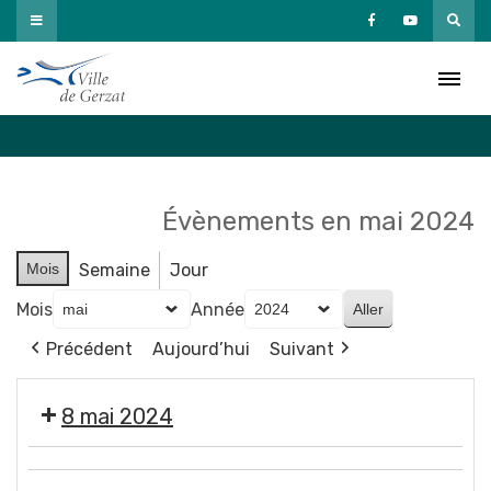
Passer
au
Agenda
contenu
Accueil
»
Agenda
Évènements en mai 2024
Mois
Semaine
Jour
Mois
Année
Précédent
Aujourd’hui
Suivant
8 mai 2024
❌