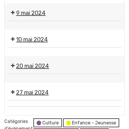
🇫🇷
Fermeture
Cérémonie
des
9 mai 2024
commémorative
services
de
municipaux
❌
la
Fermeture
Victoire
10 mai 2024
des
du
services
8
❌
municipaux
mai
Fermeture
20 mai 2024
1945
des
Place
services
Pommerol
❌
municipaux
Fermeture
27 mai 2024
des
services
Moment
municipaux
💬
France
Réunion
Catégories
Services
Culture
Enfance - Jeunesse
du
d’évènement
"Les