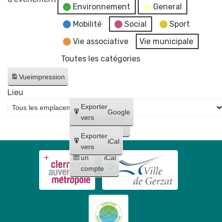
Environnement
General
Conseil
fake
Municipal
news"
Mobilité
Social
Sport
-
Vie associative
Vie municipale
reportée
Toutes les catégories
au
17
Vue
impression
juin
Lieu
Créer
Exporter
Google
un
vers
Google
compte
Exporter
iCal
Créer
vers
un
iCal
compte