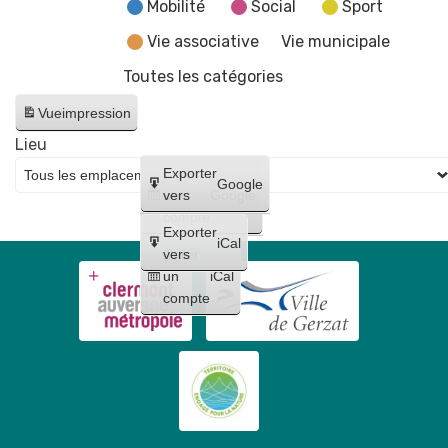
fake
Mobilité
Social
Sport
news"
Vie associative
Vie municipale
Toutes les catégories
Vue
impression
Lieu
Créer
Exporter
Google
un
vers
Google
compte
Exporter
iCal
Créer
vers
un
iCal
compte