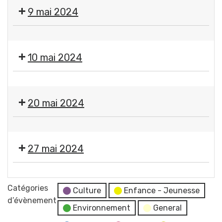
Fermeture
9 mai 2024
des
services
❌
municipaux
Fermeture
10 mai 2024
des
services
❌
municipaux
Fermeture
20 mai 2024
des
services
❌
municipaux
Fermeture
27 mai 2024
des
services
Moment
municipaux
France
Catégories
Culture
Enfance - Jeunesse
Services
d’évènement
Environnement
General
"Les