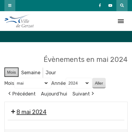
Passer
au
Agenda
contenu
Accueil
»
Agenda
Évènements en mai 2024
Mois
Semaine
Jour
Mois
Année
Précédent
Aujourd’hui
Suivant
8 mai 2024
❌