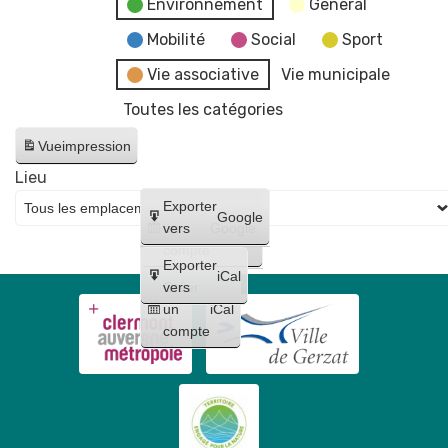
Environnement
General
Mobilité
Social
Sport
Vie associative
Vie municipale
Toutes les catégories
Vue
impression
Lieu
Créer
Exporter
Google
un
vers
Google
compte
Exporter
iCal
Créer
vers
un
iCal
compte