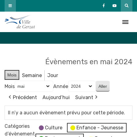
Passer
au
Agenda
contenu
Accueil
»
Agenda
Évènements en mai 2024
Mois
Semaine
Jour
Mois
Année
Précédent
Aujourd’hui
Suivant
Il n’y a aucun évènement prévu pour cette période.
Catégories
Culture
Enfance - Jeunesse
d’évènement