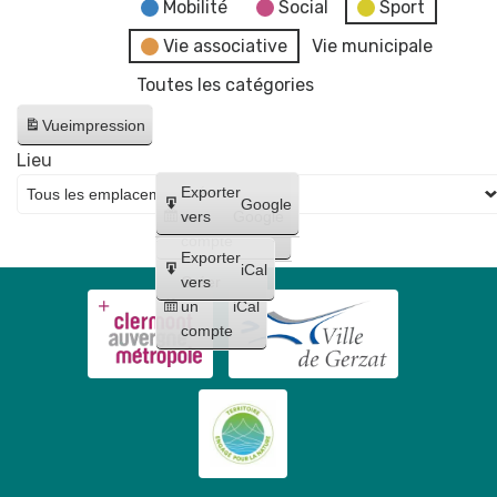
fake
Mobilité
Social
Sport
news"
Vie associative
Vie municipale
Toutes les catégories
Vue
impression
Lieu
Créer
Exporter
Google
un
vers
Google
compte
Exporter
iCal
Créer
vers
un
iCal
compte