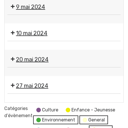
Fermeture
9 mai 2024
des
services
❌
municipaux
Fermeture
10 mai 2024
des
services
❌
municipaux
Fermeture
20 mai 2024
des
services
❌
municipaux
Fermeture
27 mai 2024
des
services
Moment
municipaux
France
Catégories
Culture
Enfance - Jeunesse
Services
d’évènement
Environnement
General
"Les