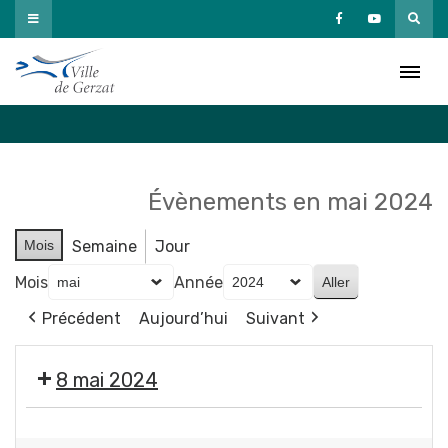
Passer
au
Agenda
contenu
Accueil
»
Agenda
Évènements en mai 2024
Mois
Semaine
Jour
Mois
Année
Précédent
Aujourd’hui
Suivant
8 mai 2024
❌