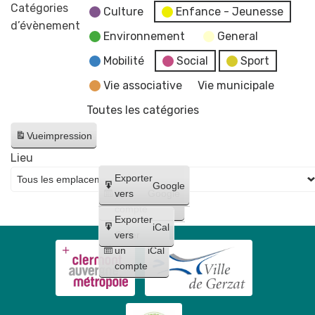
Halloween
Catégories
Culture
Enfance - Jeunesse
par
d’évènement
Environnement
General
le
Comité
Mobilité
Social
Sport
des
Vie associative
Vie municipale
Fêtes
Toutes les catégories
Gerzatois
Vue
impression
Lieu
Créer
Exporter
Google
un
vers
Google
compte
Exporter
iCal
Créer
vers
un
iCal
compte