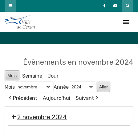
Passer
au
Agenda
contenu
Accueil
»
Agenda
Évènements en novembre 2024
Mois
Semaine
Jour
Mois
Année
Précédent
Aujourd’hui
Suivant
2 novembre 2024
🎃