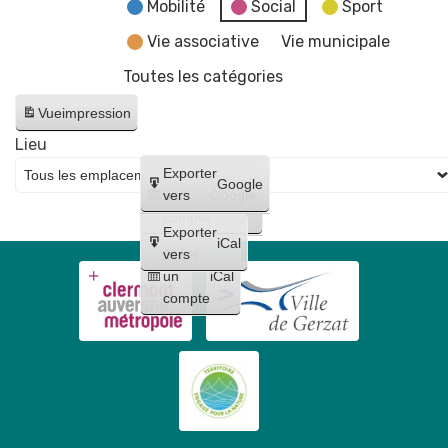
fake
Mobilité
Social
Sport
news"
Vie associative
Vie municipale
Toutes les catégories
Vue
impression
Lieu
Créer
Exporter
Google
un
vers
Google
compte
Exporter
iCal
Créer
vers
un
iCal
compte