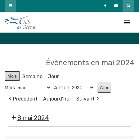
Passer
au
Agenda
contenu
Accueil
»
Agenda
Évènements en mai 2024
Mois
Semaine
Jour
Mois
Année
Précédent
Aujourd’hui
Suivant
8 mai 2024
❌