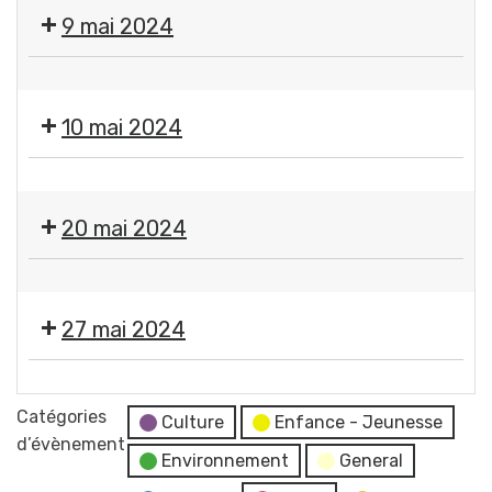
Fermeture
9 mai 2024
des
services
❌
municipaux
Fermeture
10 mai 2024
des
services
❌
municipaux
Fermeture
20 mai 2024
des
services
❌
municipaux
Fermeture
27 mai 2024
des
services
Moment
municipaux
France
Catégories
Culture
Enfance - Jeunesse
Services
d’évènement
Environnement
General
"Les