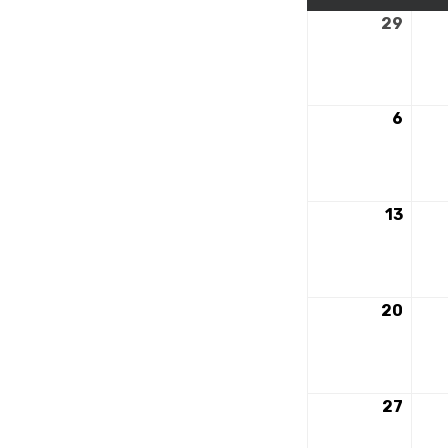
29
29
avril
2024
6
6
mai
2024
13
13
mai
2024
20
20
mai
2024
27
27
mai