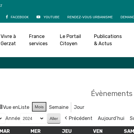
AT
FACEBOOK
YOUTUBE
RENDEZ-VOUS URBANISME
DEMAND
Agenda
Vivre à
France
Le Portail
Publications
Accueil
»
Agenda
Gerzat
services
Citoyen
& Actus
Évènements 
Vue en
Liste
Mois
Semaine
Jour
Année
Précédent
Aujourd’hui
S
MAR
MARDI
MER
MERCREDI
JEU
JEUDI
VEN
VENDREDI
SA