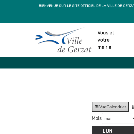
Passer
BIENVENUE SUR LE SITE OFFICIEL DE LA VILLE DE GERZ
au
contenu
Vous et
votre
mairie
Vue
Calendrier
Mois
LUN
LUNDI