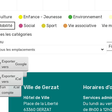
2024
2024
2024
2024
ulture
Enfance - Jeunesse
Environnement
obilité
Social
Sport
Vie associative
Vie m
es les catégories
eu
Fi
L
Créer
Exporter
Google
un
vers
Google
compte
Exporter
iCal
Créer
vers
Ville de Gerzat
Horaires d’
un
iCal
compte
Hôtel de Ville
Services admin
Place de la Liberté
Du lundi au ve
63360 GERZAT
de 8h00 à 12h