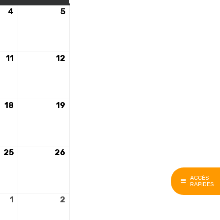
4
4
5
5
mai
mai
2024
2024
11
11
12
12
mai
mai
2024
2024
18
18
19
19
mai
mai
2024
2024
25
25
26
26
mai
mai
2024
2024
ACCÈS
RAPIDES
1
1
2
2
juin
juin