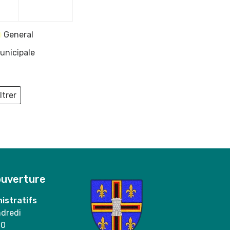
2024
2024
General
unicipale
ltrer
ieux
ouverture
istratifs
ndredi
00