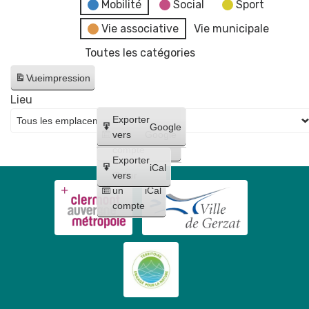
fake
Mobilité
Social
Sport
news"
Vie associative
Vie municipale
Toutes les catégories
Vue
impression
Lieu
Créer
Exporter
Google
un
vers
Google
compte
Exporter
iCal
Créer
vers
un
iCal
compte