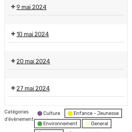
Fermeture
9 mai 2024
des
services
❌
municipaux
Fermeture
10 mai 2024
des
services
❌
municipaux
Fermeture
20 mai 2024
des
services
❌
municipaux
Fermeture
27 mai 2024
des
services
Moment
municipaux
France
Catégories
Culture
Enfance - Jeunesse
Services
d’évènement
Environnement
General
"Les