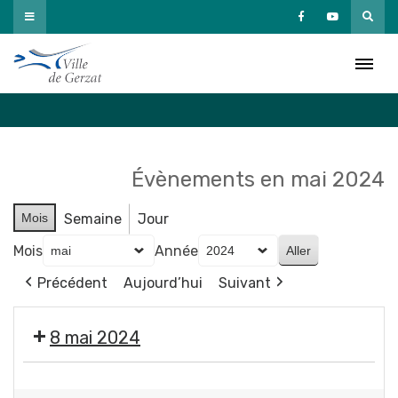
Passer
au
Agenda
contenu
Accueil
»
Agenda
Évènements en mai 2024
Mois
Semaine
Jour
Mois
Année
Précédent
Aujourd’hui
Suivant
8 mai 2024
❌