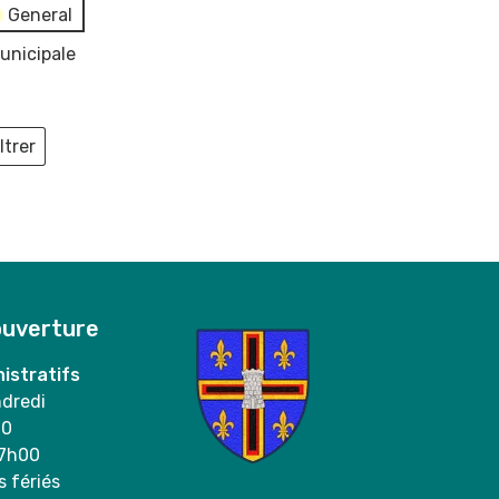
General
unicipale
ltrer
ieux
ouverture
istratifs
ndredi
00
17h00
s fériés