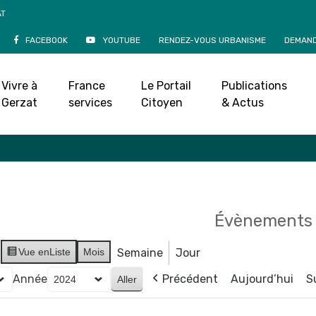
AT
FACEBOOK
YOUTUBE
RENDEZ-VOUS URBANISME
DEMAND
Agenda
Vivre à
France
Le Portail
Publications
Accueil
»
Agenda
Gerzat
services
Citoyen
& Actus
Évènements 
Vue en
Liste
Mois
Semaine
Jour
Année
Précédent
Aujourd’hui
S