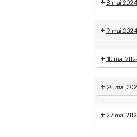
8 mai 202
❌
Fermeture
9 mai 202
des
services
❌
municipaux
Fermeture
10 mai 202
des
services
❌
municipaux
Fermeture
20 mai 20
des
services
❌
municipaux
Fermeture
27 mai 20
des
services
Moment
municipaux