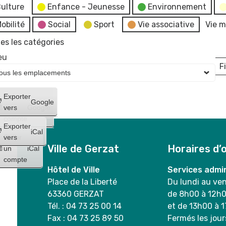
ulture
Enfance - Jeunesse
Environnement
obilité
Social
Sport
Vie associative
Vie m
es les catégories
eu
Fi
L
Créer
Exporter
Google
un
vers
Google
compte
Exporter
iCal
Créer
vers
Ville de Gerzat
Horaires d’
un
iCal
compte
Hôtel de Ville
Services admin
Place de la Liberté
Du lundi au ve
63360 GERZAT
de 8h00 à 12h
Tél. : 04 73 25 00 14
et de 13h00 à 
Fax : 04 73 25 89 50
Fermés les jour