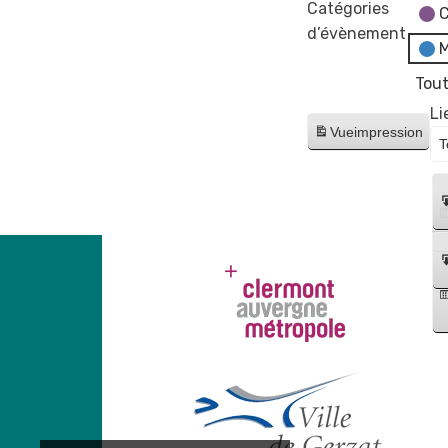
France
Catégories
C
Services
d’évènement
M
"Les
fake
Tout
news"
Li
Vue
impression