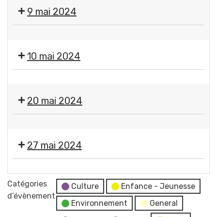
Fermeture
9 mai 2024
des
services
❌
municipaux
Fermeture
10 mai 2024
des
services
❌
municipaux
Fermeture
20 mai 2024
des
services
❌
municipaux
Fermeture
27 mai 2024
des
services
Moment
municipaux
France
Catégories
Culture
Enfance - Jeunesse
Services
d’évènement
Environnement
General
"Les