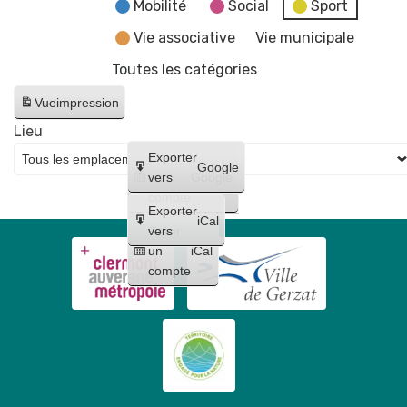
fake
Mobilité
Social
Sport
news"
Vie associative
Vie municipale
Toutes les catégories
Vue
impression
Lieu
Créer
Exporter
Google
un
vers
Google
compte
Exporter
iCal
Créer
vers
un
iCal
compte