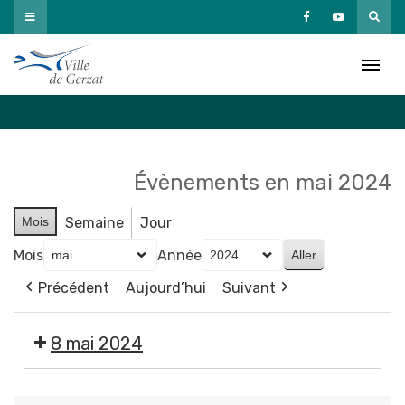
Passer
au
Agenda
contenu
Accueil
»
Agenda
Évènements en mai 2024
Mois
Semaine
Jour
Mois
Année
Précédent
Aujourd’hui
Suivant
8 mai 2024
❌