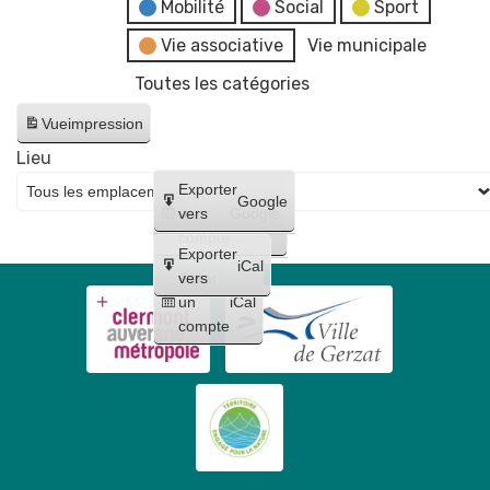
fake
Mobilité
Social
Sport
news"
Vie associative
Vie municipale
Toutes les catégories
Vue
impression
Lieu
Créer
Exporter
Google
un
vers
Google
compte
Exporter
iCal
Créer
vers
un
iCal
compte