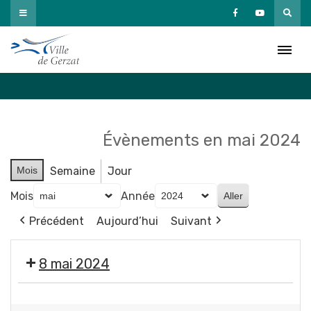
Passer
au
Agenda
contenu
Accueil
»
Agenda
Évènements en mai 2024
Mois
Semaine
Jour
Mois
Année
Précédent
Aujourd’hui
Suivant
8 mai 2024
❌