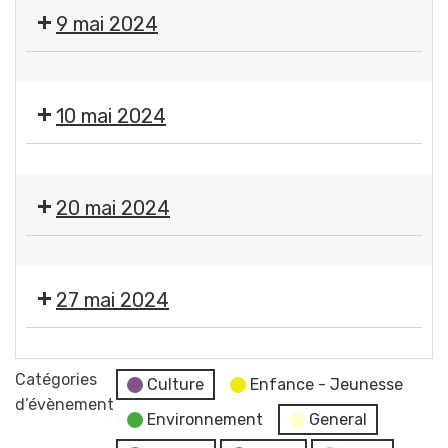
Fermeture
9 mai 2024
des
services
❌
municipaux
Fermeture
10 mai 2024
des
services
❌
municipaux
Fermeture
20 mai 2024
des
services
❌
municipaux
Fermeture
27 mai 2024
des
services
Moment
municipaux
France
Catégories
Culture
Enfance - Jeunesse
Services
d’évènement
Environnement
General
"Les