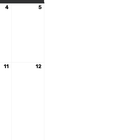
4
4
5
5
mai
mai
2024
2024
11
11
12
12
nt)
mai
mai
2024
2024