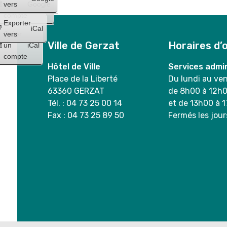
un
vers
Google
compte
Exporter
iCal
Créer
vers
Ville de Gerzat
Horaires d’
un
iCal
compte
Hôtel de Ville
Services admin
Place de la Liberté
Du lundi au ve
63360 GERZAT
de 8h00 à 12h
Tél. : 04 73 25 00 14
et de 13h00 à 
Fax : 04 73 25 89 50
Fermés les jour