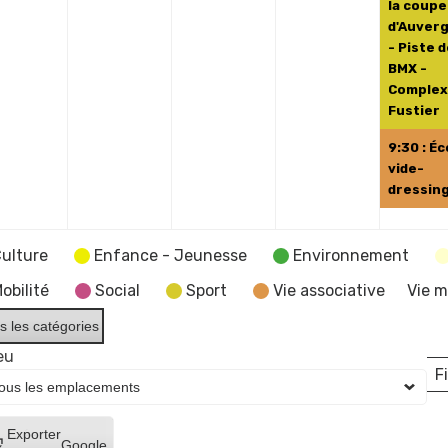
la coupe
d'Auver
- Piste 
BMX -
Comple
Fustier
9:30 : Éc
vide-
dressin
ulture
Enfance - Jeunesse
Environnement
obilité
Social
Sport
Vie associative
Vie m
s les catégories
eu
Fi
L
Créer
Exporter
Google