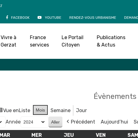
AT
FACEBOOK
YOUTUBE
RENDEZ-VOUS URBANISME
DEMAND
Agenda
Vivre à
France
Le Portail
Publications
Accueil
»
Agenda
Gerzat
services
Citoyen
& Actus
Évènements 
Vue en
Liste
Mois
Semaine
Jour
Année
Précédent
Aujourd’hui
S
MAR
MARDI
MER
MERCREDI
JEU
JEUDI
VEN
VENDREDI
SA