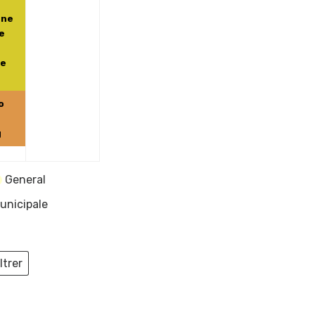
gne
de
xe
o
g
General
unicipale
ltrer
ieux