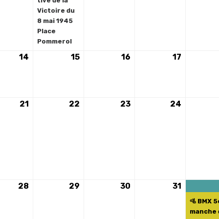
tive de la
Victoire du
8 mai 1945
Place
Pommerol
14
14
15
15
16
16
17
17
mai
mai
mai
mai
2024
2024
2024
2024
21
21
22
22
23
23
24
24
ement)
mai
mai
mai
mai
2024
2024
2024
2024
28
28
29
29
30
30
31
31
ements)
mai
mai
mai
mai
🚵 BMX 5
2024
2024
2024
2024
manche 