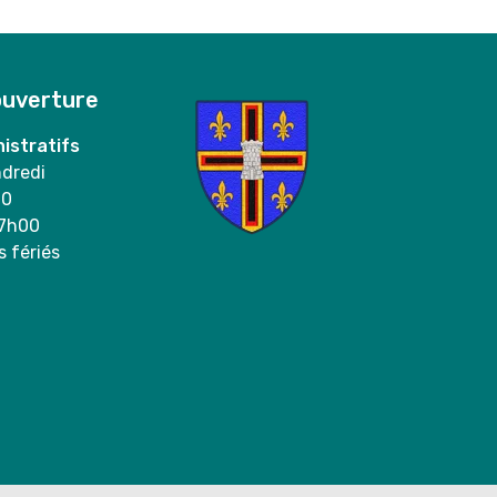
ouverture
istratifs
ndredi
00
17h00
s fériés