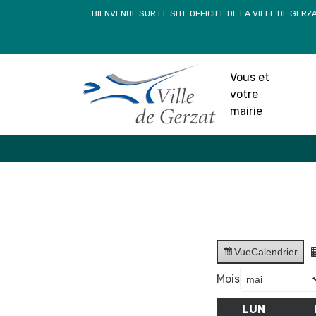
Passer
BIENVENUE SUR LE SITE OFFICIEL DE LA VILLE DE GERZ
au
contenu
Vous et
votre
mairie
Vue
Calendrier
Mois
LUN
LUNDI