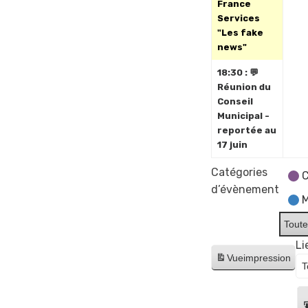
France
Services
"Les fake
news"
18:30 : 💬
Réunion du
Conseil
Municipal -
reportée au
17 juin
Catégories
C
d’évènement
M
Toute
Li
Vue
impression