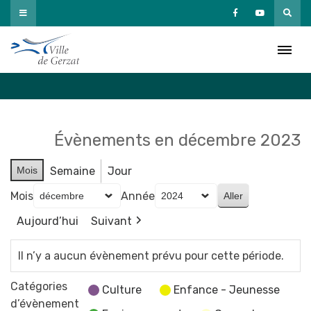
Passer
au
Agenda
contenu
Accueil
»
Agenda
Évènements en décembre 2023
Mois
Semaine
Jour
Mois
Année
Aujourd’hui
Suivant
Il n’y a aucun évènement prévu pour cette période.
Catégories
Culture
Enfance - Jeunesse
d’évènement