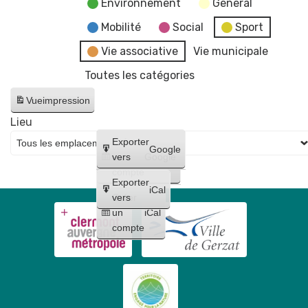
Environnement
General
Mobilité
Social
Sport
Vie associative
Vie municipale
Toutes les catégories
Vue
impression
Lieu
Créer
Exporter
Google
un
vers
Google
compte
Exporter
iCal
Créer
vers
un
iCal
compte