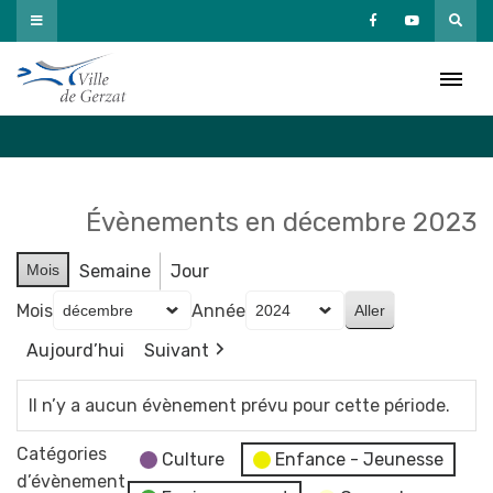
Passer
au
Agenda
contenu
Accueil
»
Agenda
Évènements en décembre 2023
Mois
Semaine
Jour
Mois
Année
Aujourd’hui
Suivant
Il n’y a aucun évènement prévu pour cette période.
Catégories
Culture
Enfance - Jeunesse
d’évènement