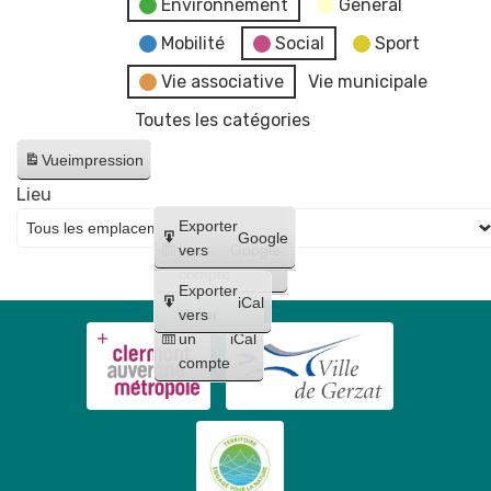
Environnement
General
Mobilité
Social
Sport
Vie associative
Vie municipale
Toutes les catégories
Vue
impression
Lieu
Créer
Exporter
Google
un
vers
Google
compte
Exporter
iCal
Créer
vers
un
iCal
compte