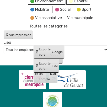
Environnement
General
Mobilité
Social
Sport
Vie associative
Vie municipale
Toutes les catégories
Vue
impression
Lieu
Créer
Exporter
Google
un
vers
Google
compte
Exporter
iCal
Créer
vers
un
iCal
compte