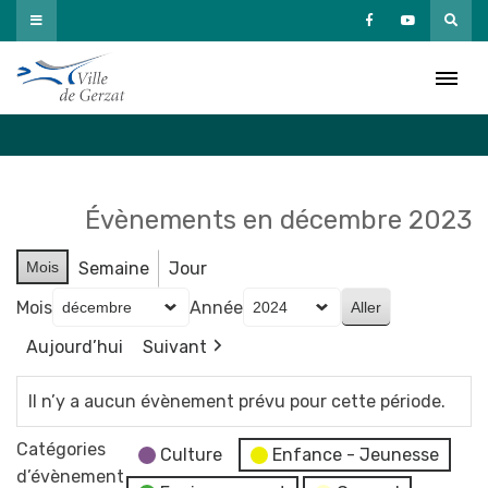
Passer
au
Agenda
contenu
Accueil
»
Agenda
Évènements en décembre 2023
Mois
Semaine
Jour
Mois
Année
Aujourd’hui
Suivant
Il n’y a aucun évènement prévu pour cette période.
Catégories
Culture
Enfance - Jeunesse
d’évènement